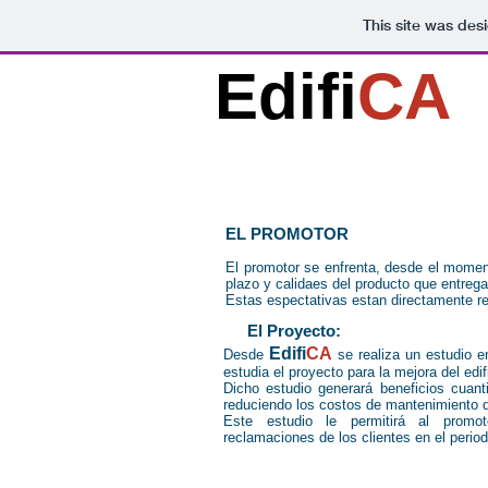
This site was des
Edifi
CA
EL PROMOTOR
El promotor se enfrenta, desde el moment
plazo y calidaes del producto que entrega
Estas espectativas estan directamente rel
El Proyecto:
Edifi
CA
Desde
se realiza un estudio e
estudia el proyecto para la mejora del edifi
Dicho estudio generará beneficios cuantif
reduciendo los costos de mantenimiento 
Este estudio le permitirá al promot
reclamaciones de los clientes en el period