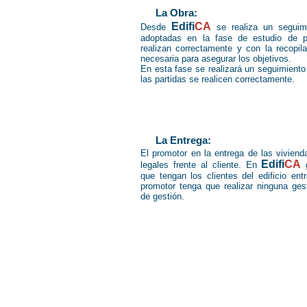
La Obra:
Edifi
CA
Desde
se realiza un seguim
adoptadas en la fase de estudio de p
realizan correctamente y con la recopi
necesaria para asegurar los objetivos.
En esta fase se realizará un seguimiento
las partidas se realicen correctamente.
La Entrega:
El promotor en la entrega de las viviend
Edifi
CA
legales frente al cliente. En
g
que tengan los clientes del edificio ent
promotor tenga que realizar ninguna gest
de gestión.